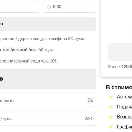
но
арядное / держатель для телефона 3€
/сутки
втомобильный бокс 5€
/сутки
ополнительный водитель 10€
Залог:
1200
В стоим
Автомоб
0€
доплаты
Подача
Возвра
62€
 /
сутки
График 