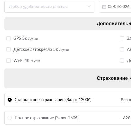
Дополнитель
GPS 5€
З
/сутки
Детское автокресло 5€
А
/сутки
Wi-Fi 4€
Д
/сутки
Страхование
Стандартное страхование (Залог 1200€)
Без 
Полное страхование (Залог 250€)
+62€