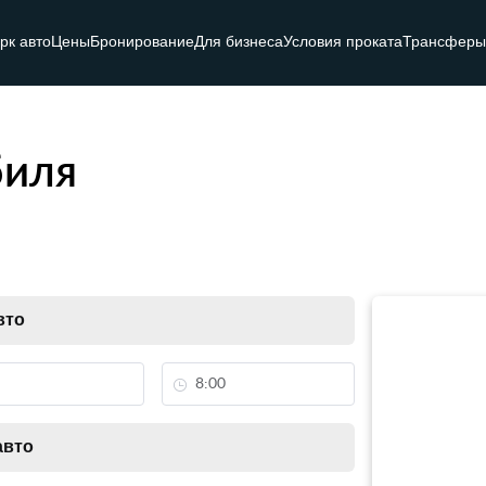
рк авто
Цены
Бронирование
Для бизнеса
Условия проката
Трансферы
биля
вто
авто