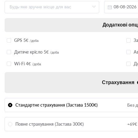
Додаткові опц
GPS 5€
З
/доба
Дитяче крісло 5€
А
/доба
Wi-Fi 4€
Д
/доба
Страхування
Стандартне страхування (Застава 1500€)
Без 
Повне страхування (Застава 300€)
+69€