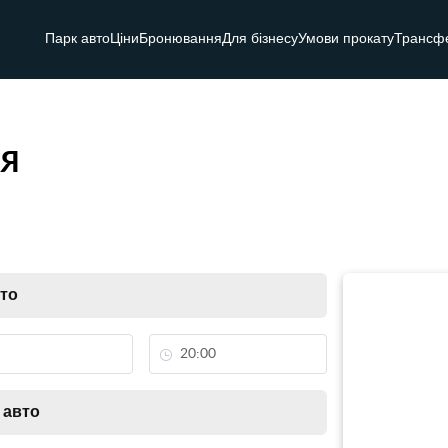
Парк авто
Ціни
Бронювання
Для бізнесу
Умови прокату
Трансф
я
вто
 авто