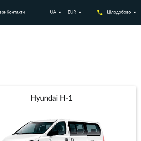
ери
Контакти
UA
EUR
Цілодобово
Hyundai H-1