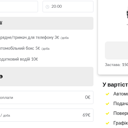
ії
арядне/тримач для телефону 3€
/доба
втомобільний бокс 5€
/доба
одатковий водій 10€
Застава:
15
У вартіс
Автомоб
0€
доплати
Подача
Поверн
69€
 /
доба
Графiк 